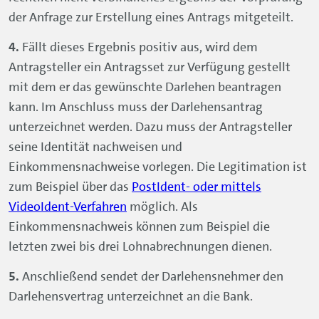
zum Beispiel über das
PostIdent- oder mittels
VideoIdent-Verfahren
möglich. Als
Einkommensnachweis können zum Beispiel die
letzten zwei bis drei Lohnabrechnungen dienen.
Anschließend sendet der Darlehensnehmer den
Darlehensvertrag unterzeichnet an die Bank.
Fällt die Bonitätsprüfung positiv aus, erfolgt nach
Eingang und finaler Prüfung des Antrags sowie der
Unterlagen bei der Bank die Auszahlung des
Darlehensbetrags zugunsten eines Kontos des
Darlehensnehmers.
Selbstständige Antragsteller erhalten nicht bei allen
Kreditgebern einen Kredit. Vergibt eine Bank Darlehen
auch an Freiberufler und/oder Gewerbetreibende,
unterscheidet sich der Ablauf des Antrags vor allem