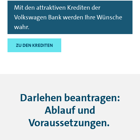
Darlehen beantragen:
Ablauf und
Voraussetzungen.
Der Antrag auf ein Darlehen kann je nach Bank und
Wahl des Darlehensnehmers unter anderem in einer
Filiale, per Telefon oder online gestellt werden. Die
Anzahl an Darlehen, die überwiegend online beantragt
werden, wächst seit Jahren beständig.
Für einen Darlehensantrag sind zunächst verschiedene
Angaben des Darlehensnehmers erforderlich. Dazu
gehören Angaben zur Person und zu den