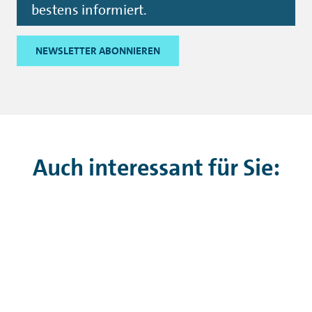
Flexibilität in jeder Lebenslage.
ZUM RAHMENKREDIT
Bonität prüfen.
Eine gute Bonität ist oft Voraussetzung für ein
Darlehen. Doch was genau ist die Bonität eigentlich
und wie wird sie ermittelt? Im Wiki-Artikel finden Sie
alles Wissenswerte rund um die Kreditwürdigkeit.
ZUM ARTIKEL BONITÄT PRÜFEN