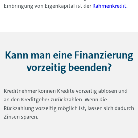
Kreditnehmer können Kredite vorzeitig ablösen und
an den Kreditgeber zurückzahlen. Wenn die
Rückzahlung vorzeitig möglich ist, lassen sich dadurch
Zinsen sparen.
Darlehenskündigung: Unterschiede
zwischen Verbraucher- und
Immobilienkredit.
Bei Verbraucherdarlehensverträgen (und damit den
meisten Ratendarlehen) steht Darlehensnehmern
gemäß § 500 Abs. 2 BGB jederzeit ein
Kündigungsrecht zu. Ab dem Zeitpunkt der
vorzeitigen Rückzahlung darf der Darlehensgeber