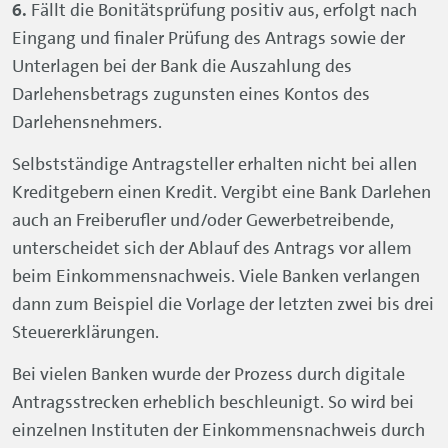
beim Einkommensnachweis. Viele Banken verlangen
dann zum Beispiel die Vorlage der letzten zwei bis drei
Steuererklärungen.
Bei vielen Banken wurde der Prozess durch digitale
Antragsstrecken erheblich beschleunigt. So wird bei
einzelnen Instituten der Einkommensnachweis durch
eine Abfrage der Umsätze des Girokontos, einem
Digital Account Check
, ersetzt. Dazu muss der
Darlehensnehmer der Bank allerdings den Einblick in
das Girokonto bei der Hausbank ermöglichen. Auch
ein Upload der notwendigen Dokumente (z. B.
Einkommensnachweise, Mieteinnahmen) ist bei
einigen Banken bereits möglich. Darüber hinaus
kommen digitale Signaturen immer häufiger zum
Einsatz. Diese ersetzen das handschriftliche