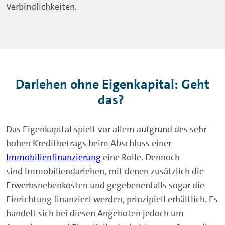
Das Eigenkapital spielt vor allem aufgrund des sehr
hohen Kreditbetrags beim Abschluss einer
Immobilienfinanzierung
eine Rolle. Dennoch
sind Immobiliendarlehen, mit denen zusätzlich die
Erwerbsnebenkosten und gegebenenfalls sogar die
Einrichtung finanziert werden, prinzipiell erhältlich. Es
handelt sich bei diesen Angeboten jedoch um
Ausnahmen und Einzelfallentscheidungen. Generell
gilt: je geringer der Eigenkapitalanteil bei einer
Immobilienfinanzierung, desto höher der Zins und
desto höher die Anforderungen an die Bonität des
Kreditnehmers.
Bei Darlehen, deren Kreditbetrag geringer ausfällt als
bei einer Immobilienfinanzierung, beispielsweise ein
Autokredit
zum Kauf eines Autos oder ein allgemeiner
Konsumentenkredit ohne Zweckbindung, ist in der