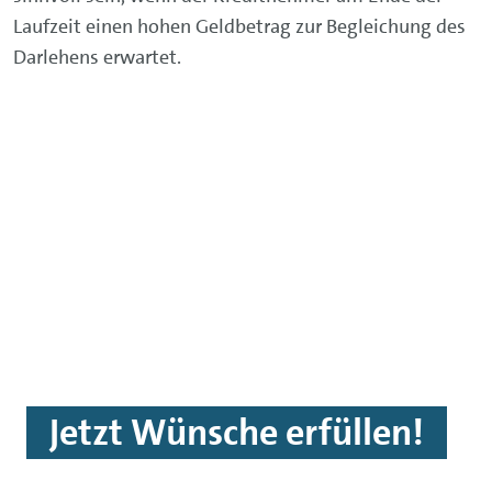
Laufzeit einen hohen Geldbetrag zur Begleichung des
Darlehens erwartet.
Jetzt Wünsche erfüllen!
Mit den attraktiven Krediten der
Volkswagen Bank werden Ihre Wünsche
wahr.
ZU DEN KREDITEN