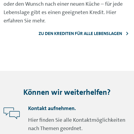
Volkswagen Financial Services AG
Lizenzhinweise Dritter
Hinweisgebersystem
Informationen zur Zugangsschnittstelle
VERTRAG WIDERRUFEN
© Volkswagen Bank
2026