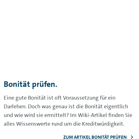
Kontakt aufnehmen.
Hier finden Sie alle Kontaktmöglichkeiten
nach Themen geordnet.
ZU DEN KONTAKTMÖGLICHKEITEN
Telefon.
Rufen Sie uns an – wir beantworten gern
alle Ihre Fragen.
0531 212-859500
E-Mail.
Gerne können Sie uns bei allgemeinen
Fragen auch eine E-Mail schreiben.
E-MAIL SCHREIBEN