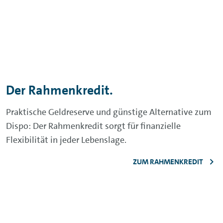
Kredite für alle Lebenslagen.
Ob für eine Renovierung, eine Gartenneugestaltung
oder den Wunsch nach einer neuen Küche – für jede
Lebenslage gibt es einen geeigneten Kredit. Hier
erfahren Sie mehr.
ZU DEN KREDITEN FÜR ALLE LEBENSLAGEN
Können wir weiterhelfen?