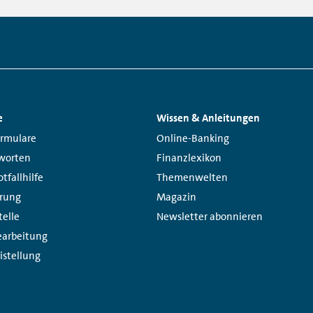
e
Wissen & Anleitungen
Links:
ormulare
Online-Banking
worten
Finanzlexikon
tfallhilfe
Themenwelten
erung
Magazin
telle
Newsletter abonnieren
arbeitung
istellung