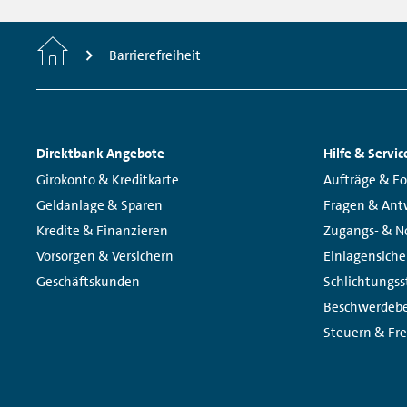
Home
Barrierefreiheit
Footer
Direktbank Angebote
Hilfe & Servic
Navigation
Links:
Links:
Girokonto & Kreditkarte
Aufträge & F
Geldanlage & Sparen
Fragen & Ant
Kredite & Finanzieren
Zugangs- & No
Vorsorgen & Versichern
Einlagensich
Geschäftskunden
Schlichtungss
Beschwerdebe
Steuern & Fre