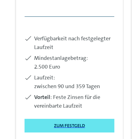
inkludiert:
Verfügbarkeit nach festgelegter
Laufzeit
inkludiert:
Mindestanlagebetrag:
2.500 Euro
inkludiert:
Laufzeit:
zwischen 90 und 359 Tagen
inkludiert:
Vorteil
: Feste Zinsen für die
vereinbarte Laufzeit
ZUM FESTGELD