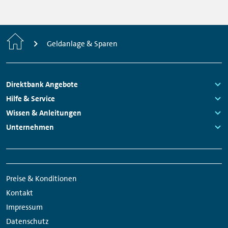
Home
Geldanlage & Sparen
Footer
Direktbank Angebote
Navigation
Links:
Hilfe & Service
Links:
Wissen & Anleitungen
Links:
Unternehmen
Links:
Meta
Social
Navigation
Media
Preise & Konditionen
Links
Kontakt
Impressum
Datenschutz