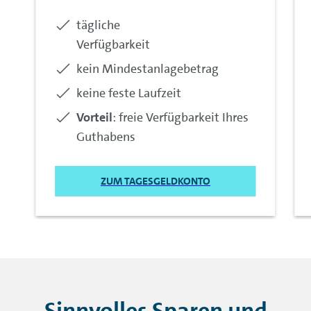
inkludiert:
tägliche
Verfügbarkeit
inkludiert:
kein Mindestanlagebetrag
inkludiert:
keine feste Laufzeit
inkludiert:
Vorteil
: freie Verfügbarkeit Ihres
Guthabens
ZUM TAGESGELDKONTO
Sinnvolles Sparen und