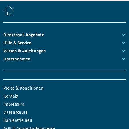
Home
Footer
Direktbank Angebote
Navigation
Links:
Hilfe & Service
Links:
Wissen & Anleitungen
Links:
Unternehmen
Links:
Meta
Social
Navigation
Media
Preise & Konditionen
Links
Kontakt
Impressum
Datenschutz
Barrierefreiheit
AGB & Sonderbedingungen