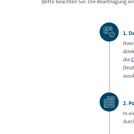
(Bitte beachten Sie: Die Beantragung ei
1. D
Ihre
dire
die
O
Deut
ausd
2. Po
In e
durc