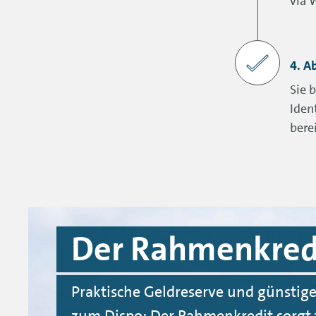
via 
4. A
Sie 
Iden
berei
Der Rahmenkred
Praktische Geldreserve und günstige
zum Dispo: Der Rahmenkredit sorgt f