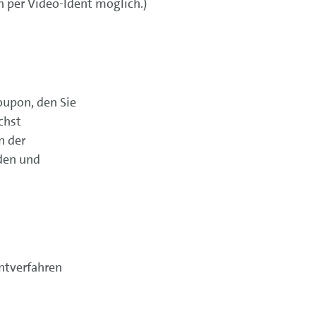
n per Video-Ident möglich.)
upon, den Sie
chst
n der
den und
entverfahren