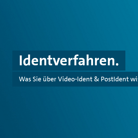
Spinge zu Hauptinhalten
Springe zu Footer
Identverfahren.
Was Sie über Video-Ident & PostIdent wis