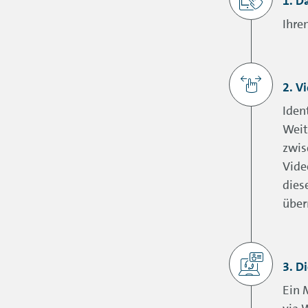
1. D
Ihre
2. V
Iden
Weit
zwis
Vide
dies
über
3. D
Ein 