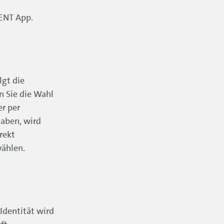
DENT App.
lgt die
n Sie die Wahl
er per
aben, wird
rekt
wählen.
Identität wird