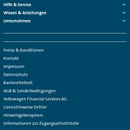
Navigation
Links:
Hilfe & Service
Links:
Wissen & Anleitungen
Links:
Unternehmen
Links:
Meta
Social
Navigation
Media
Preise & Konditionen
Links
Kontakt
Impressum
Datenschutz
Barrierefreiheit
AGB & Sonderbedingungen
Volkswagen Financial Services AG
Lizenzhinweise Dritter
Hinweisgebersystem
Informationen zur Zugangsschnittstelle