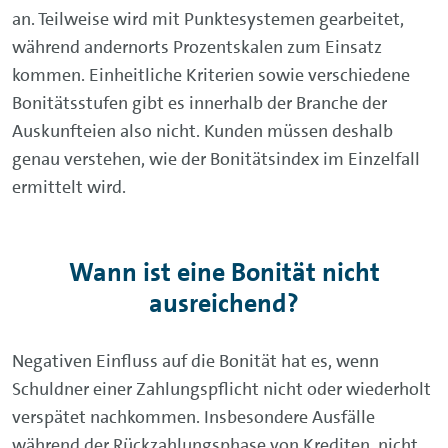
an. Teilweise wird mit Punktesystemen gearbeitet,
während andernorts Prozentskalen zum Einsatz
kommen. Einheitliche Kriterien sowie verschiedene
Bonitätsstufen gibt es innerhalb der Branche der
Auskunfteien also nicht. Kunden müssen deshalb
genau verstehen, wie der Bonitätsindex im Einzelfall
ermittelt wird.
Wann ist eine Bonität nicht
ausreichend?
Negativen Einfluss auf die Bonität hat es, wenn
Schuldner einer Zahlungspflicht nicht oder wiederholt
verspätet nachkommen. Insbesondere Ausfälle
während der Rückzahlungsphase von Krediten, nicht