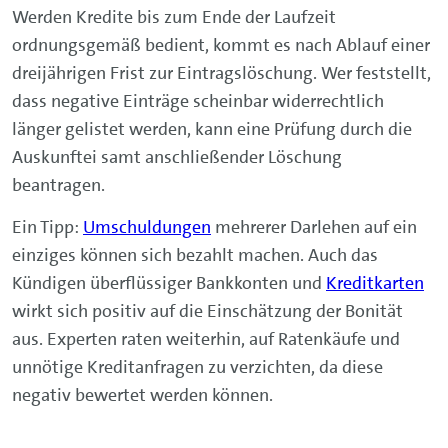
Werden Kredite bis zum Ende der Laufzeit
ordnungsgemäß bedient, kommt es nach Ablauf einer
dreijährigen Frist zur Eintragslöschung. Wer feststellt,
dass negative Einträge scheinbar widerrechtlich
länger gelistet werden, kann eine Prüfung durch die
Auskunftei samt anschließender Löschung
beantragen.
Ein Tipp:
Umschuldungen
mehrerer Darlehen auf ein
einziges können sich bezahlt machen. Auch das
Kündigen überflüssiger Bankkonten und
Kreditkarten
wirkt sich positiv auf die Einschätzung der Bonität
aus. Experten raten weiterhin, auf Ratenkäufe und
unnötige Kreditanfragen zu verzichten, da diese
negativ bewertet werden können.