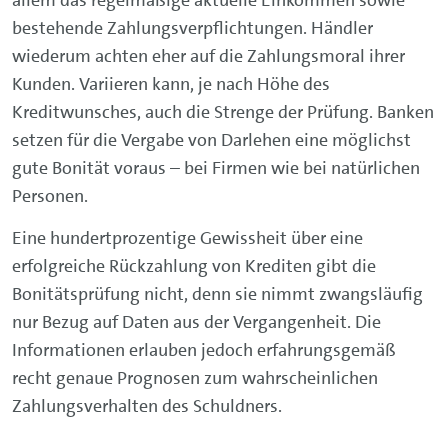
bestehende Zahlungsverpflichtungen. Händler
wiederum achten eher auf die Zahlungsmoral ihrer
Kunden. Variieren kann, je nach Höhe des
Kreditwunsches, auch die Strenge der Prüfung. Banken
setzen für die Vergabe von Darlehen eine möglichst
gute Bonität voraus – bei Firmen wie bei natürlichen
Personen.
Eine hundertprozentige Gewissheit über eine
erfolgreiche Rückzahlung von Krediten gibt die
Bonitätsprüfung nicht, denn sie nimmt zwangsläufig
nur Bezug auf Daten aus der Vergangenheit. Die
Informationen erlauben jedoch erfahrungsgemäß
recht genaue Prognosen zum wahrscheinlichen
Zahlungsverhalten des Schuldners.