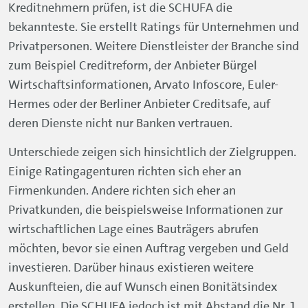
Kreditnehmern prüfen, ist die SCHUFA die
bekannteste. Sie erstellt Ratings für Unternehmen und
Privatpersonen. Weitere Dienstleister der Branche sind
zum Beispiel Creditreform, der Anbieter Bürgel
Wirtschaftsinformationen, Arvato Infoscore, Euler-
Hermes oder der Berliner Anbieter Creditsafe, auf
deren Dienste nicht nur Banken vertrauen.
Unterschiede zeigen sich hinsichtlich der Zielgruppen.
Einige Ratingagenturen richten sich eher an
Firmenkunden. Andere richten sich eher an
Privatkunden, die beispielsweise Informationen zur
wirtschaftlichen Lage eines Bauträgers abrufen
möchten, bevor sie einen Auftrag vergeben und Geld
investieren. Darüber hinaus existieren weitere
Auskunfteien, die auf Wunsch einen Bonitätsindex
erstellen. Die SCHUFA jedoch ist mit Abstand die Nr. 1