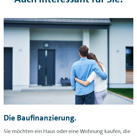
Die Baufinanzierung.
Sie möchten ein Haus oder eine Wohnung kaufen, die