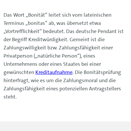
Das Wort „Bonität“ leitet sich vom lateinischen
Terminus „bonitas“ ab, was übersetzt etwa
„Vortrefflichkeit“ bedeutet. Das deutsche Pendant ist
der Begriff Kreditwürdigkeit. Gemeint ist die
Zahlungswilligkeit bzw. Zahlungsfähigkeit einer
Privatperson („natürliche Person“), eines
Unternehmens oder eines Staates bei einer
gewünschten
Kreditaufnahme
. Die Bonitätsprüfung
hinterfragt, wie es um die Zahlungsmoral und die
Zahlungsfähigkeit eines potenziellen Antragstellers
steht.