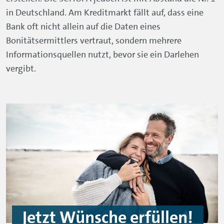
in Deutschland. Am Kreditmarkt fällt auf, dass eine
Bank oft nicht allein auf die Daten eines
Bonitätsermittlers vertraut, sondern mehrere
Informationsquellen nutzt, bevor sie ein Darlehen
vergibt.
Jetzt Wünsche erfüllen!