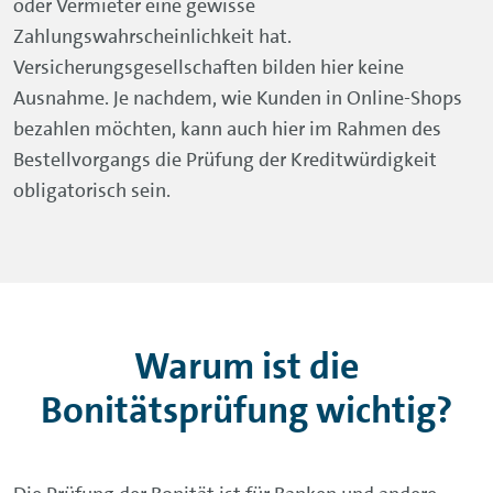
oder Vermieter eine gewisse
Zahlungswahrscheinlichkeit hat.
Versicherungsgesellschaften bilden hier keine
Ausnahme. Je nachdem, wie Kunden in Online-Shops
bezahlen möchten, kann auch hier im Rahmen des
Bestellvorgangs die Prüfung der Kreditwürdigkeit
obligatorisch sein.
Warum ist die
Bonitätsprüfung wichtig?