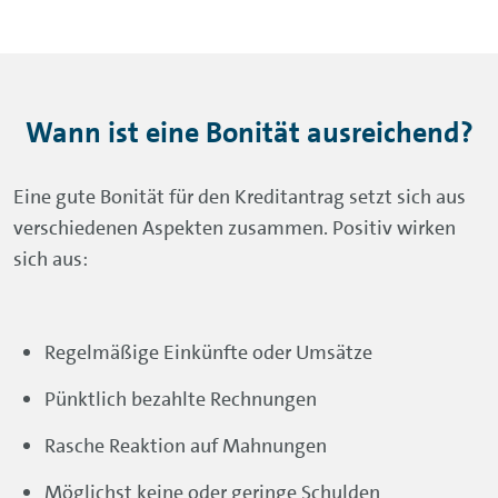
Wann ist eine Bonität ausreichend?
Eine gute Bonität für den Kreditantrag setzt sich aus
verschiedenen Aspekten zusammen. Positiv wirken
sich aus:
Regelmäßige Einkünfte oder Umsätze
Pünktlich bezahlte Rechnungen
Rasche Reaktion auf Mahnungen
Möglichst keine oder geringe Schulden