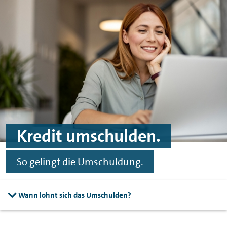
Spinge zu Hauptinhalten
Springe zu Footer
Kredit umschulden.
So gelingt die Umschuldung.
Wann lohnt sich das Umschulden?