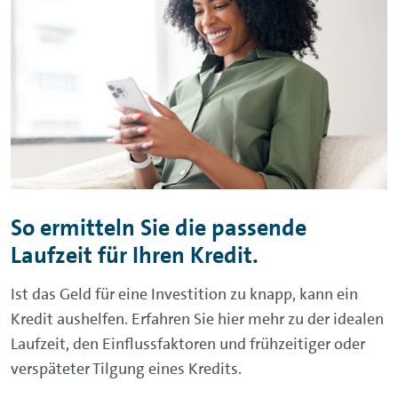
gewisse Sicherheit – sie macht den Kredit für
Sie aber auch teurer, da Sie zusätzlich
Versicherungsbeiträge zahlen müssen. Wenn
Sie Ihren Kredit umschulden, können Sie die
Restschuldversicherung des Altkredits in der
Regel kündigen, sodass Sie beim neuen
Kredit Kosten einsparen können.
So ermitteln Sie die passende
Laufzeit für Ihren Kredit.
Ist das Geld für eine Investition zu knapp, kann ein
Kredit aushelfen. Erfahren Sie hier mehr zu der idealen
Laufzeit, den Einflussfaktoren und frühzeitiger oder
verspäteter Tilgung eines Kredits.