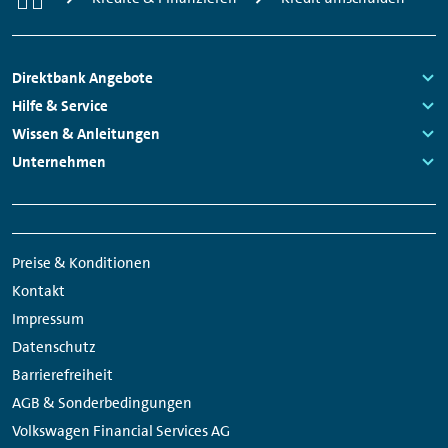
Footer
Direktbank Angebote
Navigation
Links:
Hilfe & Service
Links:
Wissen & Anleitungen
Links:
Unternehmen
Links:
Meta
Social
Navigation
Media
Preise & Konditionen
Links
Kontakt
Impressum
Datenschutz
Barrierefreiheit
AGB & Sonderbedingungen
Volkswagen Financial Services AG