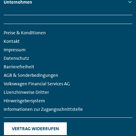
Links:
Unternehmen
Links:
Meta
Social
Navigation
Media
Preise & Konditionen
Links
Kontakt
Impressum
Datenschutz
Barrierefreiheit
AGB & Sonderbedingungen
Volkswagen Financial Services AG
Lizenzhinweise Dritter
Hinweisgebersystem
Informationen zur Zugangsschnittstelle
VERTRAG WIDERRUFEN