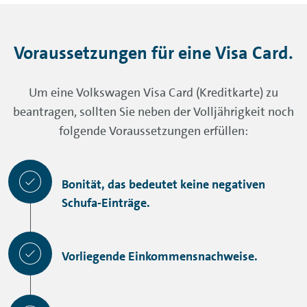
Gebühr an. Diese Bargeldauszahlungsgebühr
entfällt bei den ersten vier
Voraussetzungen für eine Visa Card.
Bargeldauszahlungen pro
7
Abrechnungsmonat
im
Um eine Volkswagen Visa Card (Kreditkarte) zu
Eurowährungsland, wenn Sie als
beantragen, sollten Sie neben der Volljährigkeit noch
Kontoinhaber ein auf Ihren Namen
folgende Voraussetzungen erfüllen:
bestehendes Girokonto bei der Volkswagen
Bank GmbH haben. Wenn Sie Ihr Volkswagen
Girokonto als Einzugsverbindung beim Visa
Bonität, das bedeutet keine negativen
Card Kreditkartenkonto hinterlegt haben, gilt
Schufa-Einträge.
ab der 5. Bargeldauszahlung pro
Abrechnungsmonat mit der Visa Card
(Kreditkarte) ein Bargeldauszahlungsentgelt
Vorliegende Einkommensnachweise.
am Geldausgabeautomaten/Bankschaltern
mit dem Visa-Zeichen in Höhe von 2 Euro.