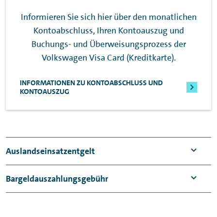
Informieren Sie sich hier über den monatlichen
Kontoabschluss, Ihren Kontoauszug und
Buchungs- und Überweisungsprozess der
Volkswagen Visa Card (Kreditkarte).
INFORMATIONEN ZU KONTOABSCHLUSS UND
KONTOAUSZUG
Auslandseinsatzentgelt
Der Einsatz der Kreditkarte im Ausland ist in
Bargeldauszahlungsgebühr
Eurowährung kostenfrei. In Fremdwährung
fällt eine Gebühr in Höhe von 1,75 % vom
Im Eurowährungsland
fallen 3 % des
getätigten Umsatz
an.
Auszahlungsbetrags (mind. 5 Euro) als