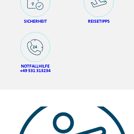
Sie bezahlen die Mietwagenbuchung
vollständig mit Ihrer Volkswagen Visa Card
SICHERHEIT
REISETIPPS
(Kreditkarte).
Karteninhaber als Hauptfahrer
Der Inhaber der Volkswagen Visa Card muss
als Hauptfahrer des Mietwagens eingetragen
sein.
NOTFALLHILFE
+49 531 313234
Wenn alle drei Voraussetzungen erfüllt sind,
wird der Rabatt automatisch bei der Buchung
berücksichtigt.
Gut zu wissen:
Der Rabatt gilt ausschließlich bei
Online‑Buchungen über den exklusiven
Zugangslink und
nicht
für Buchungen über