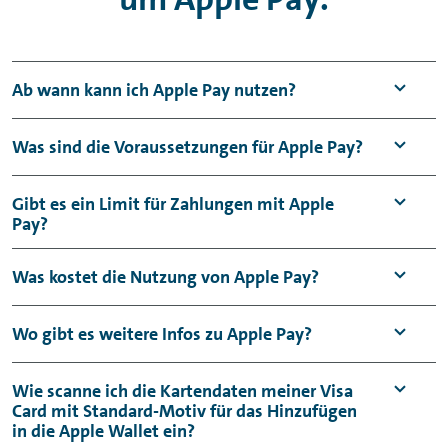
Ab wann kann ich
Apple Pay
nutzen?
Apple Pay
können Sie mit Ihrer neuen Visa
Was sind die Voraussetzungen für
Apple Pay
?
1
Card
nutzen, sobald Sie diese erhalten und
aktiviert haben.
Für die Einrichtung von
Apple Pay
benötigen
Gibt es ein Limit für Zahlungen mit
Apple
Pay
?
1
Sie Ihre neue Visa Card
und ein iPhone mit
Face ID
bzw.
Touch ID
. Weiterführende
Für
Apple Pay
gibt es kein separates
Was kostet die Nutzung von
Apple Pay
?
Informationen finden Sie hier:
Kreditlimit. Ihre digitalisierte Karte nutzt
https://
support
.apple.com/de-de/102626
denselben Kreditrahmen bzw. verfügbaren
Für die Nutzung der Visa Card in digitalen
Wo gibt es weitere Infos zu
Apple Pay
?
Betrag wie ihre physische Karte.
Wallets werden seitens der Volkswagen Bank
keine zusätzlichen Gebühren erhoben.
Weiterführende Informationen zu
Apple Pay
Wie scanne ich die Kartendaten meiner Visa
Card mit Standard-Motiv für das Hinzufügen
finden Sie hier:
in die Apple
Wallet
ein?
https://
support
.apple.com/de-de/HT201239