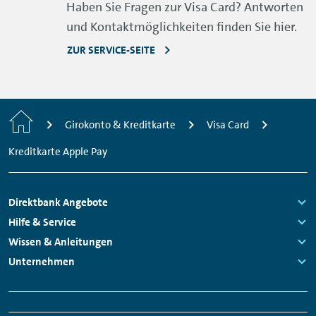
Haben Sie Fragen zur Visa Card? Antworten
und Kontaktmöglichkeiten finden Sie hier.
ZUR SERVICE-SEITE
Home
Girokonto & Kreditkarte
Visa Card
Kreditkarte Apple Pay
Footer
Direktbank Angebote
Navigation
Links:
Hilfe & Service
Links:
Wissen & Anleitungen
Links:
Unternehmen
Links:
Meta
Social