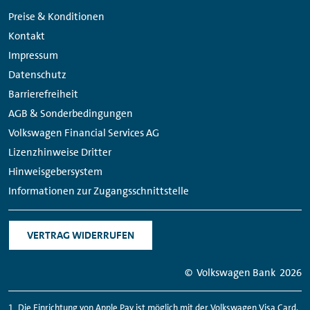
Navigation
Media
Preise & Konditionen
Links
Kontakt
Impressum
Datenschutz
Barrierefreiheit
AGB & Sonderbedingungen
Volkswagen Financial Services AG
Lizenzhinweise Dritter
Hinweisgebersystem
Informationen zur Zugangsschnittstelle
VERTRAG WIDERRUFEN
© Volkswagen Bank
2026
Die Einrichtung von
Apple Pay
ist möglich mit der Volkswagen Visa Card,