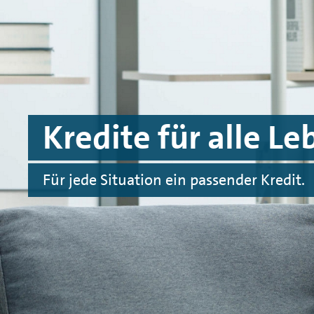
Spinge zu Hauptinhalten
Springe zu Footer
Kredite für alle L
Für jede Situation ein passender Kredit.