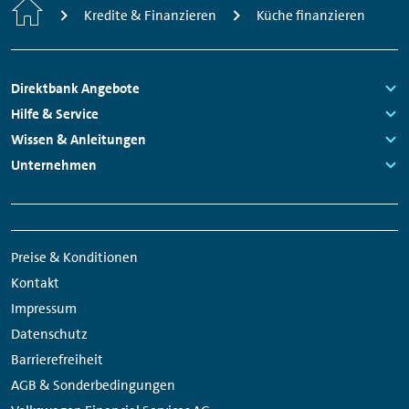
Home
Kredite & Finanzieren
Küche finanzieren
Footer
Direktbank Angebote
Navigation
Links:
Hilfe & Service
Links:
Wissen & Anleitungen
Links:
Unternehmen
Links:
Meta
Social
Navigation
Media
Preise & Konditionen
Links
Kontakt
Impressum
Datenschutz
Barrierefreiheit
AGB & Sonderbedingungen