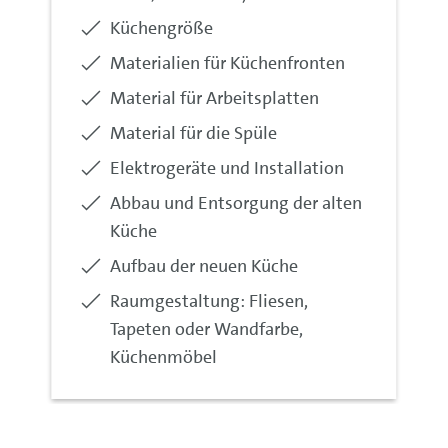
nicht
Küchengröße
inkludiert:
nicht
Materialien für Küchenfronten
inkludiert:
nicht
Material für Arbeitsplatten
inkludiert:
nicht
Material für die Spüle
inkludiert:
nicht
Elektrogeräte und Installation
inkludiert:
nicht
Abbau und Entsorgung der alten
inkludiert:
Küche
nicht
Aufbau der neuen Küche
inkludiert:
nicht
Raumgestaltung: Fliesen,
inkludiert:
Tapeten oder Wandfarbe,
Küchenmöbel