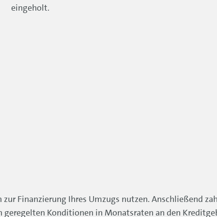
eingeholt.
 zur Finanzierung Ihres Umzugs nutzen. Anschließend za
ch geregelten Konditionen in Monatsraten an den Kreditgeb