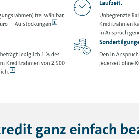
Laufzeit.
gungsrahmen) frei wählbar,
Unbegrenzte Rah
1
Euro – Aufstockungen
Kreditrahmen ka
in Anspruch ge
Sondertilgung
beträgt lediglich 1 % des
Den in Anspruc
em Kreditrahmen von 2.500
jederzeit ohne 
2
ich.
edit ganz einfach be