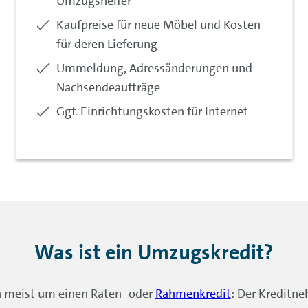
Umzugshelfer
inkludiert:
Kaufpreise für neue Möbel und Kosten
für deren Lieferung
inkludiert:
Ummeldung, Adressänderungen und
Nachsendeaufträge
inkludiert:
Ggf. Einrichtungskosten für Internet
Was ist ein Umzugskredit?
h meist um einen Raten- oder
Rahmenkredit
: Der Kreditne