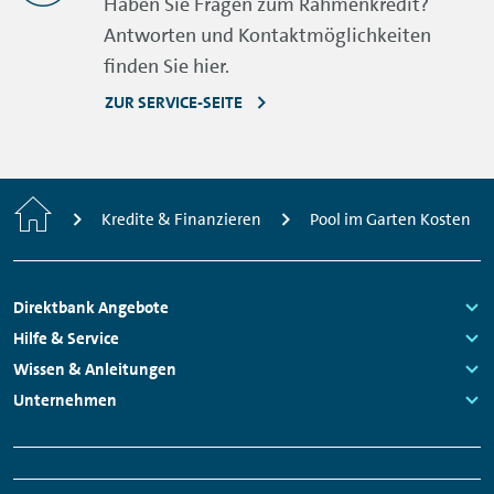
Haben Sie Fragen zum Rahmenkredit?
Antworten und Kontaktmöglichkeiten
finden Sie hier.
ZUR SERVICE-SEITE
Home
Kredite & Finanzieren
Pool im Garten Kosten
Footer
Direktbank Angebote
Navigation
Links:
Hilfe & Service
Links:
Wissen & Anleitungen
Links:
Unternehmen
Links:
Meta
Social