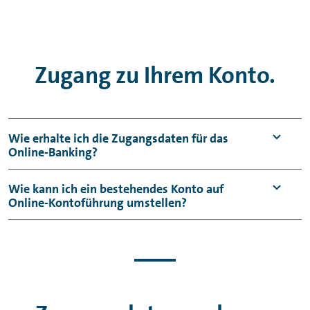
Zugang zu Ihrem Konto.
Wie erhalte ich die Zugangsdaten für das
Online-Banking
?
Sofern Sie noch keinen
Online-Banking
-
Wie kann ich ein bestehendes Konto auf
Online-Kontoführung umstellen?
Zugang bei uns haben, benötigen Sie für die
Erstanmeldung Ihren Aktivierungsbrief und
Als Girokonto-Kunde erhalten Sie Ihren
Ihr Einmalkennwort.
Online-Zugang automatisch mit
Ihren photoTAN-Aktivierungsbrief (inkl.
Beantragung des Girokontos.
Kundennummer) erhalten Sie per Post. Das
Für alle weiteren Tagesgeld- und Sparkonten