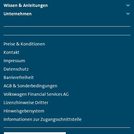
Links:
Wissen & Anleitungen
Links:
Unternehmen
Links:
Meta
Social
Navigation
Media
Preise & Konditionen
Links
Kontakt
Impressum
Datenschutz
Barrierefreiheit
AGB & Sonderbedingungen
Volkswagen Financial Services AG
Lizenzhinweise Dritter
Hinweisgebersystem
Informationen zur Zugangsschnittstelle