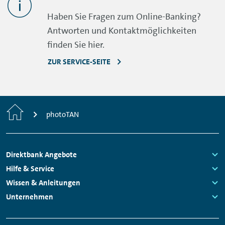
Haben Sie Fragen zum
Online-Banking
?
Antworten und Kontaktmöglichkeiten
finden Sie hier.
ZUR SERVICE-SEITE
Home
photoTAN
Footer
Direktbank Angebote
Navigation
Links:
Hilfe & Service
Links:
Wissen & Anleitungen
Links:
Unternehmen
Links: