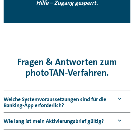
Hilfe – Zugang gesperrt.
Fragen & Antworten zum
photoTAN-Verfahren.
Welche Systemvoraussetzungen sind für die
Banking-App
erforderlich?
Die
Banking-App
ist ausschließlich für
Wie lang ist mein Aktivierungsbrief gültig?
Android-Geräte (10.0 oder höher) und iOS-