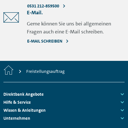
0531 212-859500
E-Mail.
Gerne können Sie uns bei allgemeinen
Fragen auch eine E-Mail schreiben.
E-MAIL SCHREIBEN
Home
Freistellungsauftrag
Footer
Direktbank Angebote
Navigation
Links:
Hilfe & Service
Links:
Wissen & Anleitungen
Links:
Unternehmen
Links: