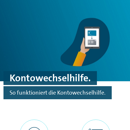
Spinge zu Hauptinhalten
Springe zu Footer
Kontowechselhilfe.
So funktioniert die Kontowechselhilfe.