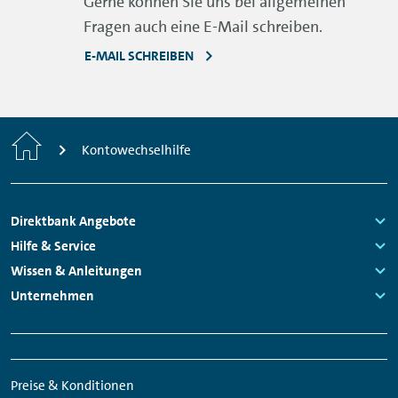
Gerne können Sie uns bei allgemeinen
Fragen auch eine E-Mail schreiben.
E-MAIL SCHREIBEN
Home
Kontowechselhilfe
Footer
Direktbank Angebote
Navigation
Links:
Hilfe & Service
Links:
Wissen & Anleitungen
Links:
Unternehmen
Links:
Meta
Social
Navigation
Media
Preise & Konditionen