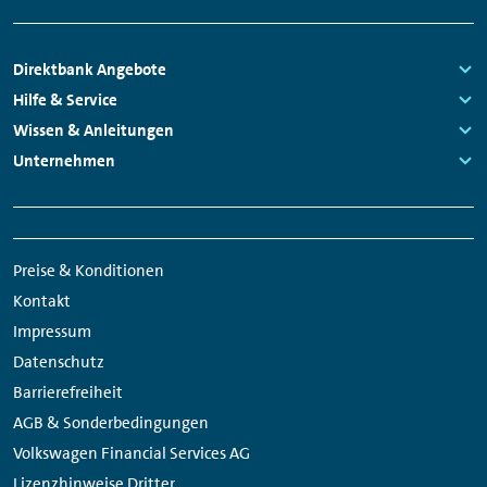
Footer
Direktbank Angebote
Navigation
Links:
Hilfe & Service
Links:
Wissen & Anleitungen
Links:
Unternehmen
Links:
Meta
Social
Navigation
Media
Preise & Konditionen
Links
Kontakt
Impressum
Datenschutz
Barrierefreiheit
AGB & Sonderbedingungen
Volkswagen Financial Services AG
Lizenzhinweise Dritter