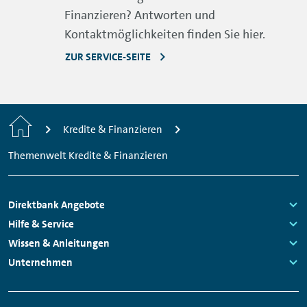
Finanzieren? Antworten und
Kontaktmöglichkeiten finden Sie hier.
ZUR SERVICE-SEITE
Home
Kredite & Finanzieren
Themenwelt Kredite & Finanzieren
Footer
Direktbank Angebote
Navigation
Links:
Hilfe & Service
Links:
Wissen & Anleitungen
Links:
Unternehmen
Links:
Meta
Social