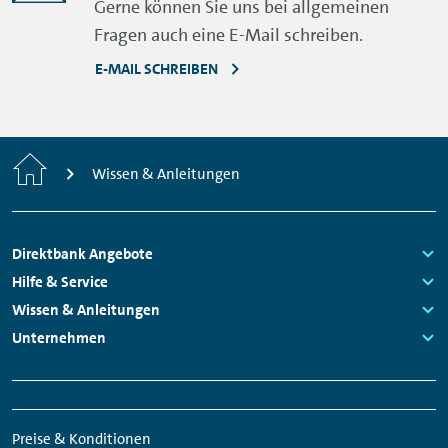
Gerne können Sie uns bei allgemeinen
Fragen auch eine E-Mail schreiben.
E-MAIL SCHREIBEN
Home
Wissen & Anleitungen
Footer
Direktbank Angebote
Navigation
Links:
Hilfe & Service
Links:
Wissen & Anleitungen
Links:
Unternehmen
Links:
Meta
Social
Navigation
Media
Preise & Konditionen