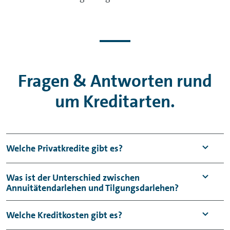
Fragen & Antworten rund
um Kreditarten.
Welche Privatkredite gibt es?
Privatkredite sind Kredite, die ausschließlich
Was ist der Unterschied zwischen
Annuitätendarlehen und Tilgungsdarlehen?
für Privatpersonen gedacht sind. Sie werden
auch als Verbraucherkredite bezeichnet. Dazu
Beim
Annuitätendarlehen
zahlt der
Welche Kreditkosten gibt es?
zählen unter anderem die folgenden
Kreditnehmer sein Darlehen in