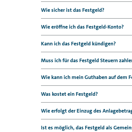
Wie sicher ist das Festgeld?
Mit dem Festgeld erhalten Sie attraktive
Wie eröffne ich das Festgeld-Konto?
planbaren Renditen.
Sie können Ihr Festgeld direkt
online be
Kann ich das Festgeld kündigen?
Ein Festgeld aufzulösen oder zu kündigen
ZUR EINLAGENSICHERUNG
Muss ich für das Festgeld Steuern zahle
Zinsen für Festgelder sind einkommenss
Wie kann ich mein Guthaben auf dem F
Zinseinkünften behalten. Sie können Ih
Sie können den tagesaktuellen Stand Ihr
Was kostet ein Festgeld?
Weitere Fragen und Antworten zum Frei
auch der aktuelle Kontoauszug zur Verfügu
Die Eröffnung ist kostenlos und auch fü
Wie erfolgt der Einzug des Anlagebetra
Der Einzug erfolgt als Lastschrift von
Ist es möglich, das Festgeld als Gemei