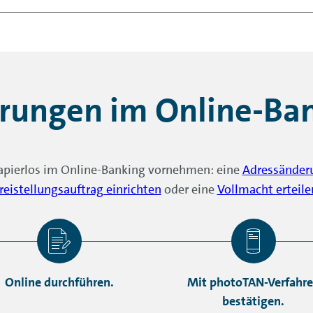
hrieben:
Bankvollmacht erteilen
.
erfahren
.
ganz bequem über unser Online Formular Center beauftrag
ten können Sie im
Online-Banking
unter dem Menüpunkt
„
in der
Banking-App
unter
„
Self
-Services“ > „Vollmachten“
rungen im
Online-Ba
apierlos im
Online-Banking
vornehmen: eine
Adressänderu
reistellungsauftrag einrichten
oder eine
Vollmacht erteile
Online durchführen.
Mit photoTAN-Verfahr
bestätigen.