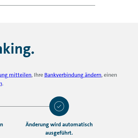
en.
Mein Banking“ > „
Self
-
einsehen.
nking
.
ng mitteilen
, Ihre
Bankverbindung ändern
, einen
n
.
en
Änderung wird automatisch
ausgeführt.