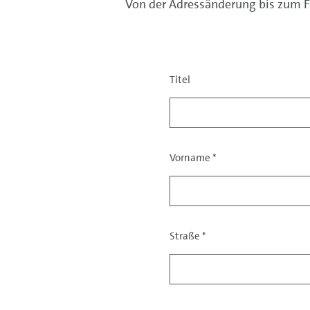
Von der Adressänderung bis zum F
Titel
Anrede
Vorname
*
Straße
*
Adresse