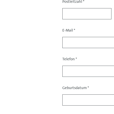
Postleitzahl
*
E-Mail
*
Kontaktdaten
Telefon
*
Geburtsdatum
*
Daten