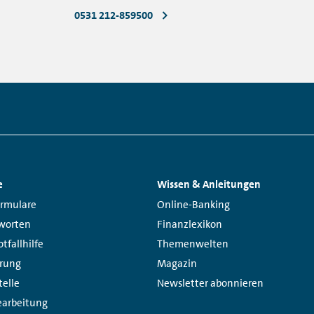
0531 212-859500
e
Wissen & Anleitungen
Links:
ormulare
Online-Banking
worten
Finanzlexikon
tfallhilfe
Themenwelten
erung
Magazin
telle
Newsletter abonnieren
arbeitung