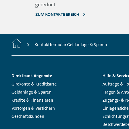
geordnet.
ZUM KONTAKTBEREICH
Home
Kontaktformular Geldanlage & Sparen
Footer
Direktbank Angebote
Hilfe & Servic
Navigation
Links:
Links:
Girokonto & Kreditkarte
Aufträge & F
Geldanlage & Sparen
Fragen & Ant
Kredite & Finanzieren
Zugangs- & No
Vorsorgen & Versichern
Einlagensich
Geschäftskunden
Schlichtungss
Beschwerdebe