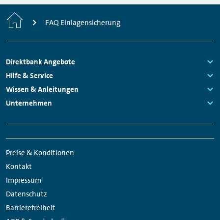
Home
FAQ Einlagensicherung
Footer
Direktbank Angebote
Navigation
Links:
Hilfe & Service
Links:
Wissen & Anleitungen
Links:
Unternehmen
Links:
Meta
Social
Navigation
Media
Preise & Konditionen
Links
Kontakt
Impressum
Datenschutz
Barrierefreiheit