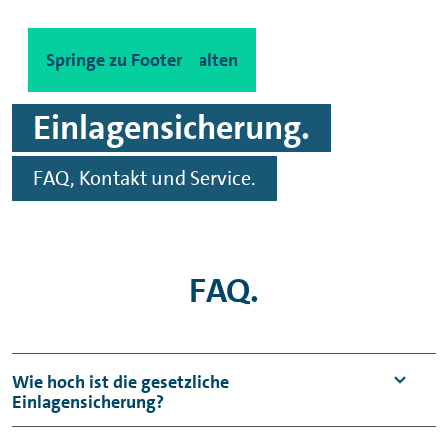
Spinge zu Hauptinhalten
Springe zu Footer
Einlagensicherung.
FAQ, Kontakt und
Service
.
FAQ.
Wie hoch ist die gesetzliche
Einlagensicherung?