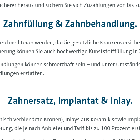
sicherer heraus und sichern Sie sich Zuzahlungen von bis z
Zahnfüllung & Zahnbehandlung.
 schnell teuer werden, da die gesetzliche Krankenversiche
herung können Sie auch hoch­wertige Kunst­stoff­füllung i
dlungen können schmerzhaft sein – und unter Umständen v
dlungen erstatten.
Zahnersatz, Implantat & Inlay.
amisch verblendete Kronen), Inlays aus Keramik sowie Impl
erung, die je nach Anbieter und Tarif bis zu 100 Prozent ers