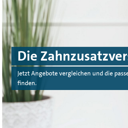
Spinge zu Hauptinhalten
Springe zu Footer
Die Zahnzusatzver
Jetzt Angebote vergleichen und die pas
finden.