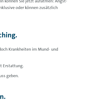
nn können Sie jetzt aufatmen: Angst-
inklusive oder können zusätzlich
ching.
e doch Krankheiten im Mund- und
t Erstattung.
huss geben.
n.