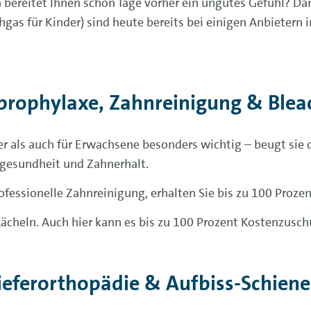
 bereitet Ihnen schon Tage vorher ein ungutes Gefühl? Da
gas für Kinder) sind heute bereits bei einigen Anbietern 
rophylaxe, Zahnreinigung & Blea
er als auch für Erwachsene besonders wichtig – beugt si
ngesundheit und Zahnerhalt.
ofessionelle Zahnreinigung, erhalten Sie bis zu 100 Prozen
 Lächeln. Auch hier kann es bis zu 100 Prozent Kostenzusc
ieferorthopädie & Aufbiss-Schiene