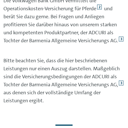
sein.
Die Volkwagen Bank GmbH vermittelt die
Darüber hinaus weist der Premium-Schutz
2
Operationskosten-Versicherung für Pferde
und
noch weitere Besonderheiten auf.
berät Sie dazu gerne. Bei Fragen und Anliegen
Mitversichert sind:
profitieren Sie darüber hinaus von unserem starken
Physiotherapie in einem gewissen
und kompetenten Produktpartner, der ADCURI als
Rahmen auch außerhalb der
3
Tochter der Barmenia Allgemeine Versicherungs AG.
Nachbehandlungszeit
Die Durchführung von alternativen
Bitte beachten Sie, dass die hier beschriebenen
Heilverfahren, auch wenn Sie nicht von
Leistungen nur einen Auszug darstellen. Maßgeblich
einem Tierarzt nach einer
sind die Versicherungsbedingungen der ADCURI als
Gebührenordnung durchgeführt wurden
3
Tochter der Barmenia Allgemeine Versicherungs AG,
aus denen sich der vollständige Umfang der
Operationen aufgrund von Hufkrebs
Leistungen ergibt.