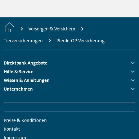
Home
Vorsorgen & Versichern
Tierversicherungen
Pferde-OP-Versicherung
Footer
Direktbank Angebote
Navigation
Links:
Hilfe & Service
Links:
Wissen & Anleitungen
Links:
Unternehmen
Links:
Meta
Social
Navigation
Media
Preise & Konditionen
Links
Kontakt
Impressum