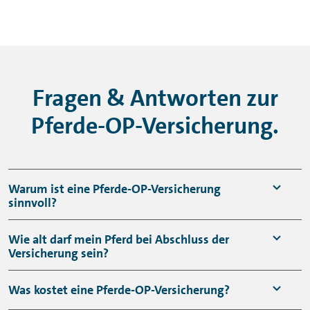
Fragen & Antworten zur
Pferde-OP-Versicherung.
Warum ist eine Pferde-OP-Versicherung
sinnvoll?
Kein Pferdehalter möchte in die Situation
Wie alt darf mein Pferd bei Abschluss der
Versicherung sein?
kommen, die Entscheidung für oder gegen
eine Behandlung oder Operation aufgrund
Das Alter Ihres Pferdes ist für den
Was kostet eine Pferde-OP-Versicherung?
der eigenen finanziellen Möglichkeiten
Versicherungsabschluss nicht relevant. Sie