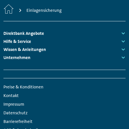
Home
Einlagensicherung
Footer
Direktbank Angebote
Links:
Hilfe & Service
Navigation
Links:
Wissen & Anleitungen
Links:
Unternehmen
Links:
Meta
Social
Navigation
Media
Preise & Konditionen
Links
Kontakt
Impressum
Datenschutz
Barrierefreiheit