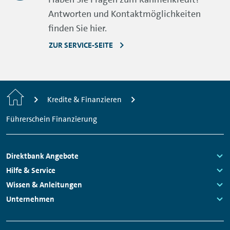
Antworten und Kontaktmöglichkeiten
finden Sie hier.
ZUR SERVICE-SEITE
Home
Kredite & Finanzieren
Führerschein Finanzierung
Footer
Direktbank Angebote
Navigation
Links:
Hilfe & Service
Links:
Wissen & Anleitungen
Links:
Unternehmen
Links: