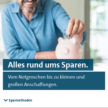
Spinge zu Hauptinhalten
Springe zu Footer
Alles rund ums Sparen.
Vom Notgroschen bis zu kleinen und
großen Anschaffungen.
Sparmethoden