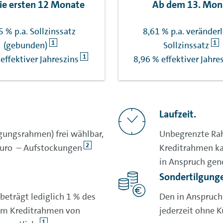
die ersten 12 Monate
Ab dem 13. Mon
5 % p.a. Sollzinssatz
8,61 % p.a. veränderl
1
1
(gebunden)
Sollzinssatz
1
effektiver Jahreszins
8,96 % effektiver Jahre
Laufzeit.
gungsrahmen) frei wählbar,
Unbegrenzte Rah
2
Euro – Aufstockungen
Kreditrahmen ka
in Anspruch ge
Sondertilgung
beträgt lediglich 1 % des
Den in Anspruc
em Kreditrahmen von
jederzeit ohne 
1