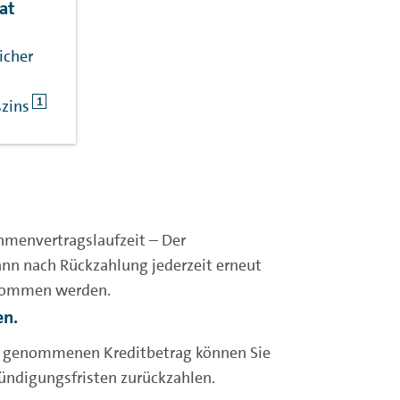
at
icher
1
szins
menvertragslaufzeit – Der
nn nach Rückzahlung jederzeit erneut
nommen werden.
en.
h genommenen Kreditbetrag können Sie
Kündigungsfristen
zurückzahlen.