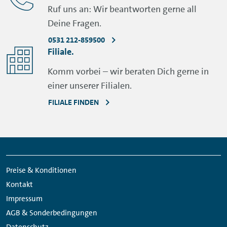
Ruf uns an: Wir beantworten gerne all
Deine Fragen.
0531 212-859500
Filiale.
Komm vorbei – wir beraten Dich gerne in
einer unserer Filialen.
FILIALE FINDEN
Meta
Social
Navigation
Media
Preise & Konditionen
Links
Kontakt
Impressum
AGB & Sonderbedingungen
Datenschutz