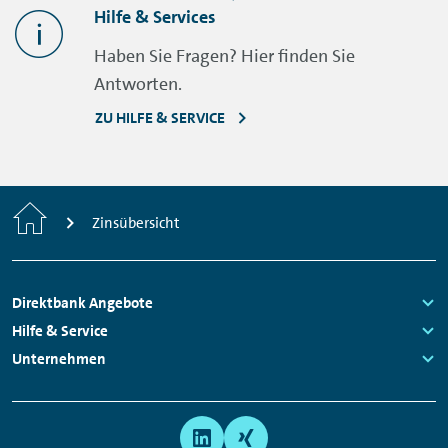
Hilfe & Services
Haben Sie Fragen? Hier finden Sie
Antworten.
ZU HILFE & SERVICE
Home
Zinsübersicht
Footer
Direktbank Angebote
Navigation
Links:
Hilfe & Service
Links:
Unternehmen
Links:
Links:
Meta
Social