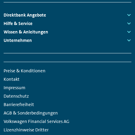
Footer
Direktbank Angebote
Navigation
Links:
Hilfe & Service
Links:
Wissen & Anleitungen
Links:
Unternehmen
Links:
Meta
Social
Navigation
Media
Preise & Konditionen
Links
Kontakt
Impressum
Datenschutz
Barrierefreiheit
AGB & Sonderbedingungen
Volkswagen Financial Services AG
Lizenzhinweise Dritter